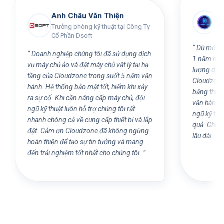
Anh Châu Văn Thiện
Anh Nguyễ
Trưởng phòng kỹ thuật tại Công Ty
CTO OpenLiv
Cổ Phần Dsoft
Dù mới trở thành đố
Doanh nghiệp chúng tôi đã sử dụng dịch
1 năm nay, nhưng tôi 
ụ máy chủ ảo và đặt máy chủ vật lý tại hạ
lượng dịch vụ đặt chỗ
ầng của Cloudzone trong suốt 5 năm vận
Cloudzone. Hạ tầng t
ành. Hệ thống bảo mật tốt, hiếm khi xảy
băng thông cao, đáp
a sự cố. Khi cần nâng cấp máy chủ, đội
vận hành của doanh n
gũ kỹ thuật luôn hỗ trợ chúng tôi rất
ngũ kỹ thuật xử lý sự
hanh chóng cả về cung cấp thiết bị và lắp
quả. Chúng tôi rất t
ặt. Cảm ơn Cloudzone đã không ngừng
lâu dài.
oàn thiện để tạo sự tin tưởng và mang
ến trải nghiệm tốt nhất cho chúng tôi.