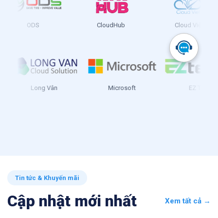
ODS
CloudHub
Cloud Việt
Long Vân
Microsoft
EZ
Tin tức & Khuyến mãi
Cập nhật mới nhất
Xem tất cả →