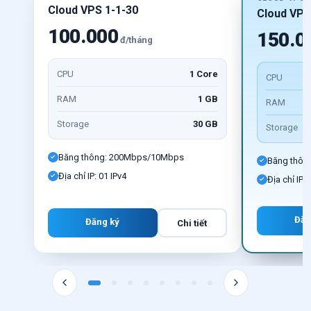
Cloud VPS 1-1-30
Cloud VPS
100.000
150.0
đ/tháng
CPU
1 Core
CPU
RAM
1 GB
RAM
Storage
30 GB
Storage
Băng thông: 200Mbps/10Mbps
Băng thôn
Địa chỉ IP: 01 IPv4
Địa chỉ IP: 
Đăn
Đăng ký
Chi tiết