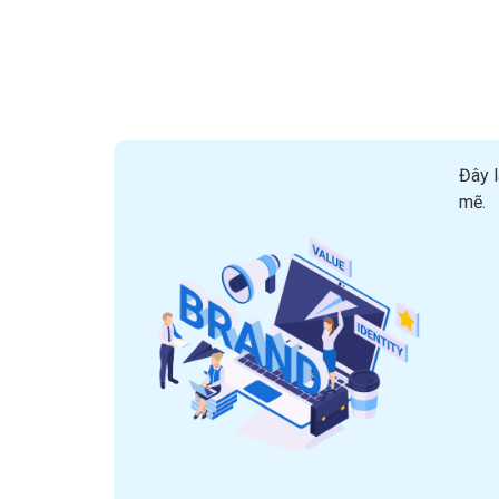
Đây l
mẽ.