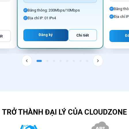
Băng th
Băng thông: 200Mbps/10Mbps
Địa chỉ IP
Địa chỉ IP: 01 IPv4
Đăng ký
Chi tiết
Đ
ết
TRỞ THÀNH ĐẠI LÝ CỦA CLOUDZONE