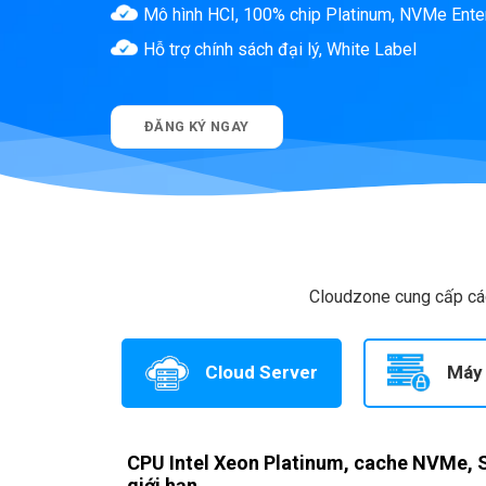
Mô hình HCI, 100% chip Platinum, NVMe Ente
Hỗ trợ chính sách đại lý, White Label
ĐĂNG KÝ NGAY
Cloudzone cung cấp các
Cloud Server
Máy 
CPU Intel Xeon Platinum, cache NVMe, S
giới hạn