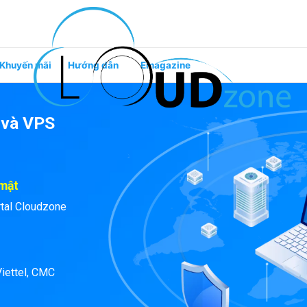
Khuyến mãi
Hướng dẫn
Emagazine
 và VPS
 mật
rtal Cloudzone
iettel, CMC