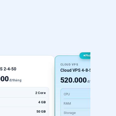
Phổ biến nhất
S
CLOUD VPS
S 2-4-50
Cloud VPS 4-8-50
000
520.000
đ/tháng
đ/tháng
2 Core
CPU
4
4 GB
RAM
50 GB
Storage
5