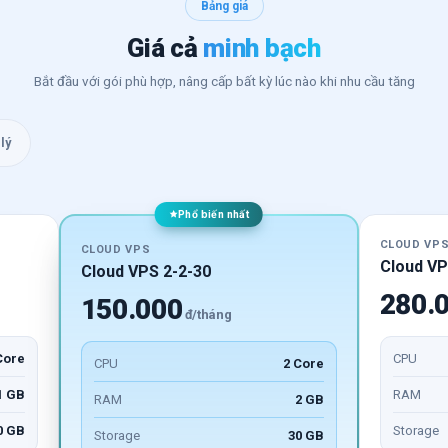
Bảng giá
Giá cả
minh bạch
Bắt đầu với gói phù hợp, nâng cấp bất kỳ lúc nào khi nhu cầu tăng
lý
Phổ biến nhất
CLOUD VP
CLOUD VPS
Cloud VP
Cloud VPS 2-2-30
280.
150.000
đ/tháng
Core
CPU
CPU
2 Core
1 GB
RAM
RAM
2 GB
0 GB
Storage
Storage
30 GB