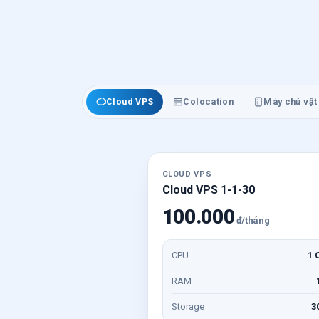
Cloud VPS
Colocation
Máy chủ vật 
CLOUD VPS
Cloud VPS 1-1-30
100.000
đ/tháng
CPU
1 
RAM
Storage
3