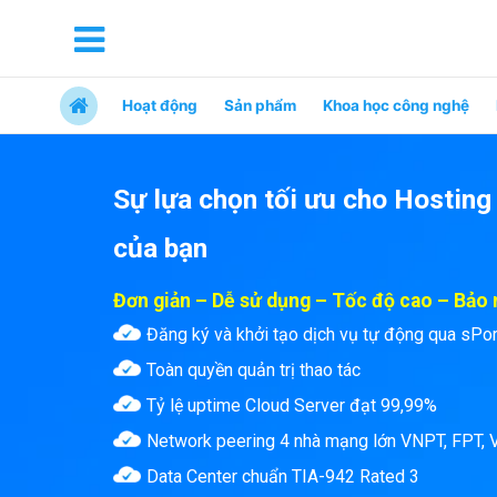
Hoạt động
Sản phẩm
Khoa học công nghệ
Sự lựa chọn tối ưu cho Hosting
của bạn
Đơn giản – Dễ sử dụng – Tốc độ cao – Bảo
Đăng ký và khởi tạo dịch vụ tự động qua sPo
Toàn quyền quản trị thao tác
Tỷ lệ uptime Cloud Server đạt 99,99%
Network peering 4 nhà mạng lớn VNPT, FPT, V
Data Center chuẩn TIA-942 Rated 3