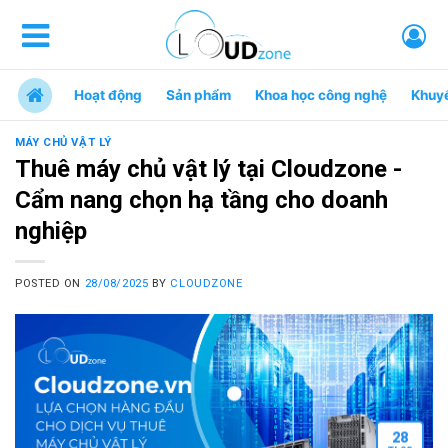
Hoạt động
Sản phẩm
Khoa học công nghệ
Khuy
MÁY CHỦ VẬT LÝ
Thuê máy chủ vật lý tại Cloudzone -
Cẩm nang chọn hạ tầng cho doanh
nghiệp
POSTED ON
28/08/2025
BY
CLOUDZONE
28