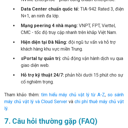
Data Center chuẩn quốc tế:
TIA-942 Rated 3, điện
N+1, an ninh đa lớp.
Mạng peering 4 nhà mạng:
VNPT, FPT, Viettel,
CMC - tốc độ truy cập nhanh trên khắp Việt Nam.
Hiện diện tại Đà Nẵng:
đội ngũ tư vấn và hỗ trợ
khách hàng khu vực miền Trung.
sPortal tự quản trị:
chủ động vận hành dịch vụ qua
giao diện web.
Hỗ trợ kỹ thuật 24/7:
phản hồi dưới 15 phút cho sự
cố nghiêm trọng.
Tham khảo thêm:
tìm hiểu máy chủ vật lý từ A-Z
,
so sánh
máy chủ vật lý và Cloud Server
và
chi phí thuê máy chủ vật
lý
.
7. Câu hỏi thường gặp (FAQ)