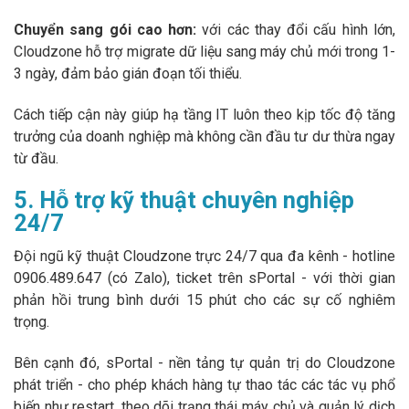
Chuyển sang gói cao hơn:
với các thay đổi cấu hình lớn,
Cloudzone hỗ trợ migrate dữ liệu sang máy chủ mới trong 1-
3 ngày, đảm bảo gián đoạn tối thiểu.
Cách tiếp cận này giúp hạ tầng IT luôn theo kịp tốc độ tăng
trưởng của doanh nghiệp mà không cần đầu tư dư thừa ngay
từ đầu.
5. Hỗ trợ kỹ thuật chuyên nghiệp
24/7
Đội ngũ kỹ thuật Cloudzone trực 24/7 qua đa kênh - hotline
0906.489.647 (có Zalo), ticket trên sPortal - với thời gian
phản hồi trung bình dưới 15 phút cho các sự cố nghiêm
trọng.
Bên cạnh đó, sPortal - nền tảng tự quản trị do Cloudzone
phát triển - cho phép khách hàng tự thao tác các tác vụ phổ
biến như restart, theo dõi trạng thái máy chủ và quản lý dịch