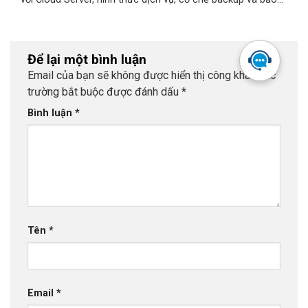
mật. Cloudzone - giải pháp Dedicated Server uy tín tại Đà
Nẵng, Việt Nam.
Để lại một bình luận
Email của bạn sẽ không được hiển thị công khai.
Các
trường bắt buộc được đánh dấu
*
Bình luận
*
Tên
*
Email
*