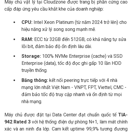
Máy chủ vật lý tại Cloudzone được trang bị phần cứng cao
cấp đáp ứng yêu cầu khắt khe của doanh nghiệp:
CPU:
Intel Xeon Platinum (từ năm 2024 trở lên) cho
hiệu năng xử lý song song mạnh mẽ.
RAM:
ECC từ 32GB đến 512GB, có khả năng tự sửa
lỗi bit, đảm bảo độ ổn định lâu dài.
Storage:
100% NVMe Enterprise (cache) và SSD
Enterprise (data), tốc độ đọc ghi gấp 10 lần HDD
truyền thống.
Băng thông:
kết nối peering trực tiếp với 4 nhà
mạng lớn nhất Việt Nam - VNPT, FPT, Viettel, CMC -
đảm bảo tốc độ truy cập nhanh và ổn định từ mọi
nhà mạng.
Máy chủ được đặt tại Data Center đạt chuẩn quốc tế
TIA-
942 Rated 3
với hệ thống điện dự phòng N+1, làm mát chính
xác và an ninh đa lớp. Cam kết uptime 99,9% tương đương