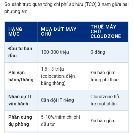
So sánh trực quan tổng chi phí sở hữu (TCO) 3 năm giữa hai
phương án:
THUÊ MÁY
HẠNG
MUA ĐỨT MÁY
CHỦ
MỤC
CHỦ
CLOUDZONE
Đầu tư ban
100-300 triệu
0 đồng
đầu
1,5 - 3 triệu
Phí vận
Đã bao gồm
(colocation, điện,
hành/tháng
trong phí thuê
băng thông)
Nhân sự IT
Cloudzone hỗ
Cần đội IT riêng
vận hành
trợ một phần
Phần cứng
5-10%/năm chi phí
Đã bao gồm
dự phòng
đầu tư