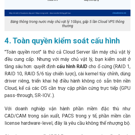
Băng thông trong nước máy chủ vật lý 1Gbps, gấp 5 lần Cloud VPS thông
thường
4. Toàn quyền kiểm soát cấu hình
"Toàn quyền root" là thứ cả Cloud Server lẫn máy chủ vật lý
đều cung cấp. Nhưng với máy chủ vật lý, bạn kiểm soát ở
tầng sâu hơn: quyết định
cấu hình RAID
cho ổ cứng (RAID 1,
RAID 10, RAID 5/6 tùy chiến lược), cài kernel tùy chỉnh, dùng
driver riêng, triển khai hệ điều hành không có sẵn trên nền
Cloud, kể cả các OS cần truy cập phần cứng trực tiếp (GPU
pass-through, SR-IOV...).
Với doanh nghiệp vận hành phần mềm đặc thù như
CAD/CAM trong sản xuất, PACS trong y tế, phần mềm cần
license hardware-level, đây là yêu cầu không thể nhượng bộ.