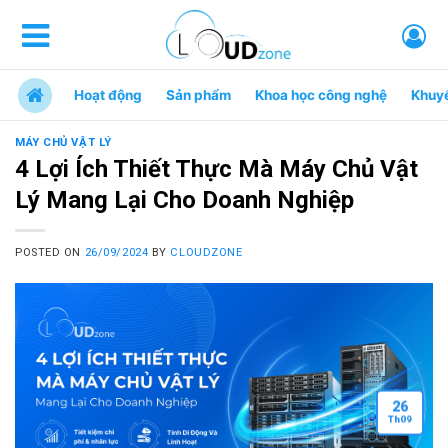
Hoạt động
Sản phẩm
Khoa học công nghệ
Khuy
MÁY CHỦ VẬT LÝ
4 Lợi Ích Thiết Thực Mà Máy Chủ Vật
Lý Mang Lại Cho Doanh Nghiệp
POSTED ON
26/09/2024
BY
CLOUDZONE
26
Th
09