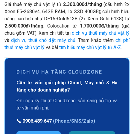
Giá thuê máy chủ vật lý từ
2.300.000đ/tháng
(cấu hình 2x
Xeon E5-2680v4, 64GB RAM, 1x SSD 400GB); cấu hình hiệu
năng cao hơn như DE16-Gold6138 (2x Xeon Gold 6138) từ
2.500.000đ/tháng
. Colocation từ
1.700.000đ/tháng
(giá
chưa gồm VAT). Xem chi tiết tại
dịch vụ thuê máy chủ vật lý
và
dịch vụ thuê chỗ đặt máy chủ
. Tham khảo thêm
chi phí
thuê máy chủ vật lý
và bài
tìm hiểu máy chủ vật lý từ A-Z
.
DỊCH VỤ HẠ TẦNG CLOUDZONE
Cần tư vấn giải pháp Cloud, Máy chủ & Hạ
tầng cho doanh nghiệp?
Đội ngũ kỹ thuật Cloudzone sẵn sàng hỗ trợ và
tư vấn miễn phí.
📞
0906.489.647
(Phone/SMS/Zalo)