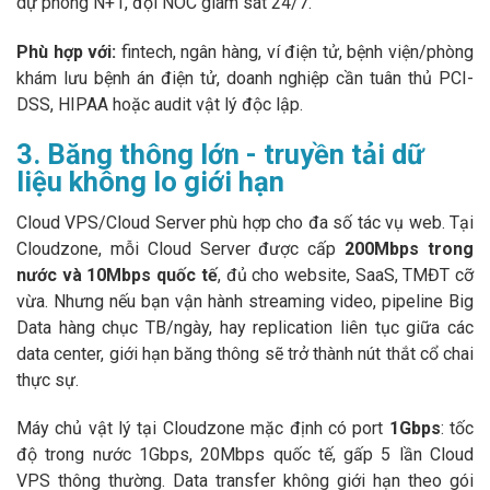
dự phòng N+1, đội NOC giám sát 24/7.
Phù hợp với:
fintech, ngân hàng, ví điện tử, bệnh viện/phòng
khám lưu bệnh án điện tử, doanh nghiệp cần tuân thủ PCI-
DSS, HIPAA hoặc audit vật lý độc lập.
3. Băng thông lớn - truyền tải dữ
liệu không lo giới hạn
Cloud VPS/Cloud Server phù hợp cho đa số tác vụ web. Tại
Cloudzone, mỗi Cloud Server được cấp
200Mbps trong
nước và 10Mbps quốc tế
, đủ cho website, SaaS, TMĐT cỡ
vừa. Nhưng nếu bạn vận hành streaming video, pipeline Big
Data hàng chục TB/ngày, hay replication liên tục giữa các
data center, giới hạn băng thông sẽ trở thành nút thắt cổ chai
thực sự.
Máy chủ vật lý tại Cloudzone mặc định có port
1Gbps
: tốc
độ trong nước 1Gbps, 20Mbps quốc tế, gấp 5 lần Cloud
VPS thông thường. Data transfer không giới hạn theo gói