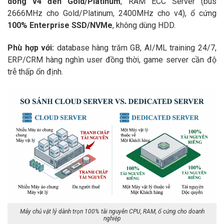
dòng v4 đến Gold/Platinum
, RAM ECC Server (bus
2666MHz cho Gold/Platinum, 2400MHz cho v4), ổ cứng
100% Enterprise SSD/NVMe
, không dùng HDD.
Phù hợp với:
database hàng trăm GB, AI/ML training 24/7,
ERP/CRM hàng nghìn user đồng thời, game server cần độ
trễ thấp ổn định.
Máy chủ vật lý dành trọn 100% tài nguyên CPU, RAM, ổ cứng cho doanh
nghiệp