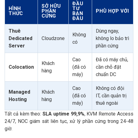
ĐẦU
SỞ HỮU
HÌNH
TƯ
PHẦN
PHÙ HỢP VỚI
THỨC
BAN
CỨNG
ĐẦU
Thuê
Dùng ngay,
Không
Dedicated
Cloudzone
không lo bảo trì
có
Server
phần cứng
Cao
Đã có máy chủ,
Khách
Colocation
(đã có
cần chỗ đặt
hàng
máy)
chuẩn DC
Cao
Không có đội
Managed
Khách
(đã có
IT, cần quản trị
Hosting
hàng
máy)
thuê ngoài
Tất cả kèm theo:
SLA uptime 99,9%
, KVM Remote Access
24/7, NOC giám sát liên tục, xử lý phần cứng trong 24-48
giờ.