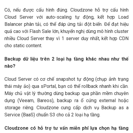
Có, nếu được cấu hình đúng. Cloudzone hỗ trợ cấu hình
Cloud Server với auto-scaling tự động, kết hợp Load
Balancer phân tải, có thể đáp ứng tải đột biến. Để đạt hiệu
quả cao với Flash Sale lớn, khuyến nghị dùng mô hình cluster
nhiều Cloud Server thay vì 1 server duy nhất, kết hợp CDN
cho static content.
Backup dữ liệu trên 2 loại hạ tầng khác nhau như thế
nào?
Cloud Server có cơ chế snapshot tự động (chụp ảnh trạng
thái máy ảo) qua sPortal, bạn có thể rollback nhanh khi cần.
Máy chủ vật lý thường dùng backup qua phần mềm chuyên
dụng (Veeam, Bareos), backup ra ổ cứng external hoặc
storage riêng. Cloudzone cung cấp dịch vụ Backup as a
Service (BaaS) chuẩn S3 cho cả 2 loại hạ tầng.
Cloudzone có hỗ trợ tư vấn miễn phí lựa chọn hạ tầng