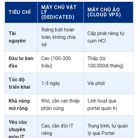
MÁY CHỦ VẬT
MÁY CHỦ ẢO
TIÊU CHÍ
LÝ
(CLOUD VPS)
(DEDICATED)
Riêng biệt hoàn
Tài
Cấp phát riêng từ
toàn, không chia
nguyên
cụm HCI
sẻ
Đầu tư ban
Cao (100-300
Thấp (từ
đầu
triệu)
100.000đ/tháng)
Tốc độ
1-3 ngày
Vài phút
triển khai
Khả năng
Khó, cần can thiệp
Linh hoạt qua
mở rộng
phần cứng
portal quản trị
Yêu cầu
Cao, cần đội IT
Trung bình, tự quản
chuyên
riêng
lý qua Portal
môn IT