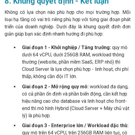
8. Khung quyết định - Kết luận
Không có lựa chọn nào phù hợp cho mọi trường hợp. Mỗi
loại hạ tầng có vai trò riêng phù hợp với từng giai đoạn phát
triển của doanh nghiệp. Dưới đây là khung quyết định đơn
giản giúp bạn xác định nhanh hướng đi phù hợp:
Giai đoạn 1 - Khởi nghiệp / Tăng trưởng:
quy mô
dưới 64 vCPU, dưới 256GB RAM, workload thông
thường (website, phần mềm SaaS, ERP nhỏ) thì
Cloud Server là lựa chọn phù hợp - linh hoạt, chi phí
thấp, không cần đội IT lớn.
Giai đoạn 2 - Mở rộng quy mô:
workload đa dạng,
có cả phần ổn định và phần biến động, cần kết hợp
hiệu năng cao cho database và linh hoạt cho front-
end thì mô hình Hybrid (Cloud Server + Máy chủ vật
lý) là phù hợp.
Giai đoạn 3 - Enterprise lớn / Workload đặc thù:
quy mô trên 64 vCPU, trên 256GB RAM liên tục, có