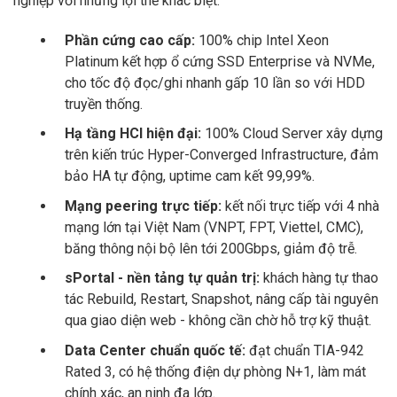
nghiệp với những lợi thế khác biệt:
Phần cứng cao cấp:
100% chip Intel Xeon
Platinum kết hợp ổ cứng SSD Enterprise và NVMe,
cho tốc độ đọc/ghi nhanh gấp 10 lần so với HDD
truyền thống.
Hạ tầng HCI hiện đại:
100% Cloud Server xây dựng
trên kiến trúc Hyper-Converged Infrastructure, đảm
bảo HA tự động, uptime cam kết 99,99%.
Mạng peering trực tiếp:
kết nối trực tiếp với 4 nhà
mạng lớn tại Việt Nam (VNPT, FPT, Viettel, CMC),
băng thông nội bộ lên tới 200Gbps, giảm độ trễ.
sPortal - nền tảng tự quản trị:
khách hàng tự thao
tác Rebuild, Restart, Snapshot, nâng cấp tài nguyên
qua giao diện web - không cần chờ hỗ trợ kỹ thuật.
Data Center chuẩn quốc tế:
đạt chuẩn TIA-942
Rated 3, có hệ thống điện dự phòng N+1, làm mát
chính xác, an ninh đa lớp.