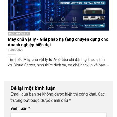
MÁY CHỦ VẬT LÝ
Máy chủ vật lý - Giải pháp hạ tầng chuyên dụng cho
doanh nghiệp hiện đại
15/05/2026
Tìm hiểu Máy chủ vật lý từ A-Z: tiêu chí đánh giá, so sánh
với Cloud Server, hình thức dịch vụ, cơ chế backup và bảo
mật. Cloudzone - giải pháp Dedicated Server uy tín tại Đà
Nẵng, Việt Nam.
Để lại một bình luận
Email của bạn sẽ không được hiển thị công khai.
Các
trường bắt buộc được đánh dấu
*
Bình luận
*