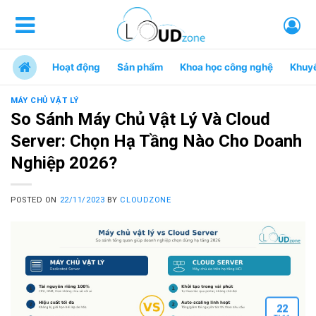
Hoạt động
Sản phẩm
Khoa học công nghệ
Khuy
MÁY CHỦ VẬT LÝ
So Sánh Máy Chủ Vật Lý Và Cloud
Server: Chọn Hạ Tầng Nào Cho Doanh
Nghiệp 2026?
POSTED ON
22/11/2023
BY
CLOUDZONE
22