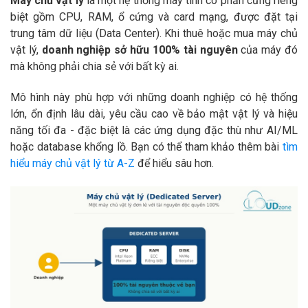
Máy chủ vật lý
là một hệ thống máy tính có phần cứng riêng
biệt gồm CPU, RAM, ổ cứng và card mạng, được đặt tại
trung tâm dữ liệu (Data Center). Khi thuê hoặc mua máy chủ
vật lý,
doanh nghiệp sở hữu 100% tài nguyên
của máy đó
mà không phải chia sẻ với bất kỳ ai.
Mô hình này phù hợp với những doanh nghiệp có hệ thống
lớn, ổn định lâu dài, yêu cầu cao về bảo mật vật lý và hiệu
năng tối đa - đặc biệt là các ứng dụng đặc thù như AI/ML
hoặc database khổng lồ. Bạn có thể tham khảo thêm bài
tìm
hiểu máy chủ vật lý từ A-Z
để hiểu sâu hơn.