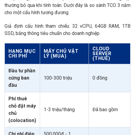
thường bỏ qua khi tính toán. Dưới đây là so sánh TCO 3 năm
cho một cấu hình tương đương.
Giả định cấu hình tham chiếu: 32 vCPU, 64GB RAM, 1TB
SSD, băng thông tiêu chuẩn cho doanh nghiệp.
CLOUD
HẠNG MỤC
MÁY CHỦ VẬT
SERVER
CHI PHÍ
LÝ (MUA)
(THUÊ)
Đầu tư phần
cứng ban
100-300 triệu
0 đồng
đầu
Phí thuê
chỗ đặt máy
1-3 triệu/tháng
Đã bao gồm
chủ
(colocation)
Chi phí điện,
500.000đ - 1