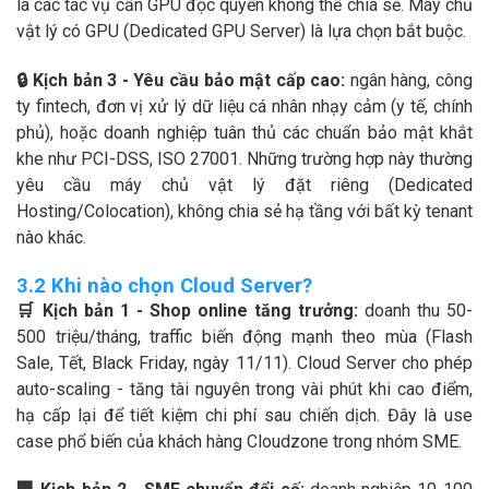
là các tác vụ cần GPU độc quyền không thể chia sẻ. Máy chủ
vật lý có GPU (Dedicated GPU Server) là lựa chọn bắt buộc.
🔒 Kịch bản 3 - Yêu cầu bảo mật cấp cao:
ngân hàng, công
ty fintech, đơn vị xử lý dữ liệu cá nhân nhạy cảm (y tế, chính
phủ), hoặc doanh nghiệp tuân thủ các chuẩn bảo mật khắt
khe như PCI-DSS, ISO 27001. Những trường hợp này thường
yêu cầu máy chủ vật lý đặt riêng (Dedicated
Hosting/Colocation), không chia sẻ hạ tầng với bất kỳ tenant
nào khác.
3.2 Khi nào chọn Cloud Server?
🛒 Kịch bản 1 - Shop online tăng trưởng:
doanh thu 50-
500 triệu/tháng, traffic biến động mạnh theo mùa (Flash
Sale, Tết, Black Friday, ngày 11/11). Cloud Server cho phép
auto-scaling - tăng tài nguyên trong vài phút khi cao điểm,
hạ cấp lại để tiết kiệm chi phí sau chiến dịch. Đây là use
case phổ biến của khách hàng Cloudzone trong nhóm SME.