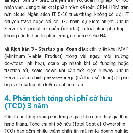
🏢 Kịch bản 2 - SME chuyển đổi số:
doanh nghiệp 10-100
nhân viên, đang triển khai phần mềm kế toán, CRM, HRM trên
nền cloud. Ngân sách IT 5-20 triệu/tháng, không có đội IT
chuyên trách hoặc chỉ có 1-2 nhân sự kiêm nhiệm. Cloud
Server với portal tự quản (sPortal) là lựa chọn phù hợp -
không cần lo bảo trì phần cứng, có sẵn cơ chế HA.
🚀 Kịch bản 3 - Startup giai đoạn đầu:
cần triển khai MVP
(Minimum Viable Product) trong vài ngày, môi trường
dev/test linh hoạt, scale up nhanh khi có funding hoặc
traction tốt, scale down khi cần tiết kiệm runway. Cloud
Server với mô hình pay-as-you-go (trả theo sử dụng) rất phù
hợp với startup cần kiểm soát burn rate.
4. Phân tích tổng chi phí sở hữu
(TCO) 3 năm
Đầu tư hạ tầng không chỉ dừng ở giá phần cứng hay giá thuê
hàng tháng. Tổng chi phí sở hữu (Total Cost of Ownership -
TCO) bao gồm nhiều thành phần ẩn mà nhiều doanh nghiệp