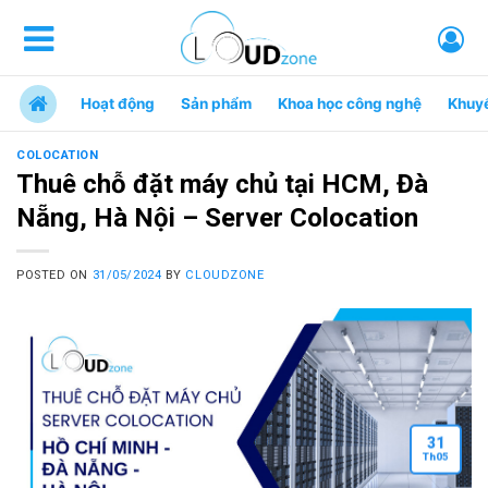
Hoạt động
Sản phẩm
Khoa học công nghệ
Khuy
COLOCATION
Thuê chỗ đặt máy chủ tại HCM, Đà
Nẵng, Hà Nội – Server Colocation
POSTED ON
31/05/2024
BY
CLOUDZONE
31
Th
05