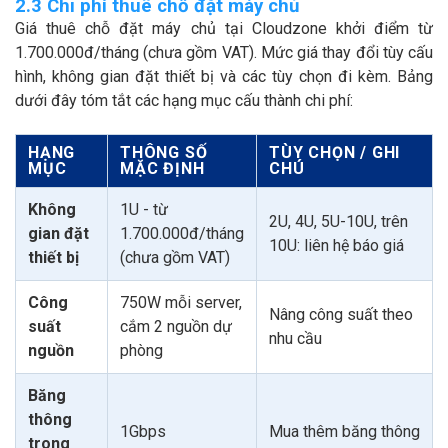
2.3 Chi phí thuê chỗ đặt máy chủ
Giá thuê chỗ đặt máy chủ tại Cloudzone khởi điểm từ
1.700.000đ/tháng (chưa gồm VAT). Mức giá thay đổi tùy cấu
hình, không gian đặt thiết bị và các tùy chọn đi kèm. Bảng
dưới đây tóm tắt các hạng mục cấu thành chi phí:
HẠNG
THÔNG SỐ
TÙY CHỌN / GHI
MỤC
MẶC ĐỊNH
CHÚ
Không
1U - từ
2U, 4U, 5U-10U, trên
gian đặt
1.700.000đ/tháng
10U: liên hệ báo giá
thiết bị
(chưa gồm VAT)
Công
750W mỗi server,
Nâng công suất theo
suất
cắm 2 nguồn dự
nhu cầu
nguồn
phòng
Băng
thông
1Gbps
Mua thêm băng thông
trong