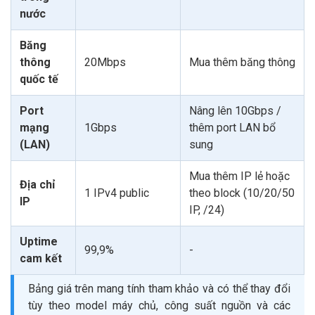
nước
Băng
thông
20Mbps
Mua thêm băng thông
quốc tế
Port
Nâng lên 10Gbps /
mạng
1Gbps
thêm port LAN bổ
(LAN)
sung
Mua thêm IP lẻ hoặc
Địa chỉ
1 IPv4 public
theo block (10/20/50
IP
IP, /24)
Uptime
99,9%
-
cam kết
Bảng giá trên mang tính tham khảo và có thể thay đổi
tùy theo model máy chủ, công suất nguồn và các