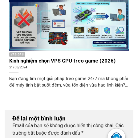
VPS GPU
Kinh nghiệm chọn VPS GPU treo game (2026)
21/08/2024
Bạn đang tìm một giải pháp treo game 24/7 mà không phải
để máy tính bật suốt đêm, vừa tốn điện vừa hao linh kiện?
VPS GPU là lựa chọn được nhiều game thủ Việt tin dùng
những năm gần đây. Bài viết này, Cloudzone chia sẻ kinh
nghiệm chọn VPS GPU treo game, cập nhật cho năm 2026.
Để lại một bình luận
Email của bạn sẽ không được hiển thị công khai.
Các
trường bắt buộc được đánh dấu
*