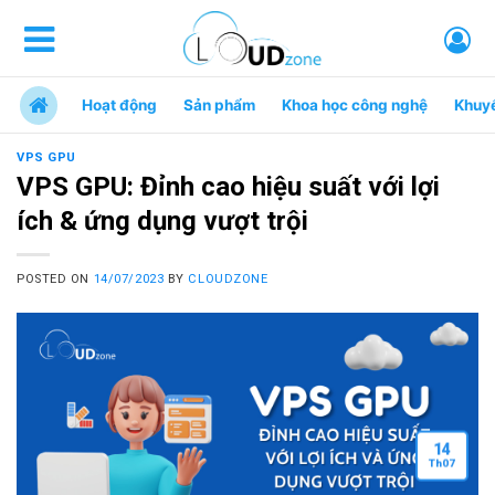
Hoạt động
Sản phẩm
Khoa học công nghệ
Khuy
VPS GPU
VPS GPU: Đỉnh cao hiệu suất với lợi
ích & ứng dụng vượt trội
POSTED ON
14/07/2023
BY
CLOUDZONE
14
Th
07