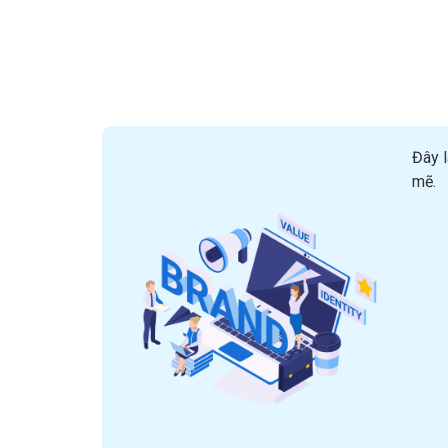
Đây l
mẽ.