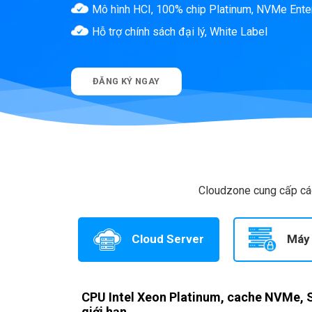
Mô hình HCI, 100% chip Platinum, NVMe Ente
Hỗ trợ chính sách đại lý, White Label
ĐĂNG KÝ NGAY
Cloudzone cung cấp các
Cloud Server
Máy 
CPU Intel Xeon Platinum, cache NVMe, S
giới hạn