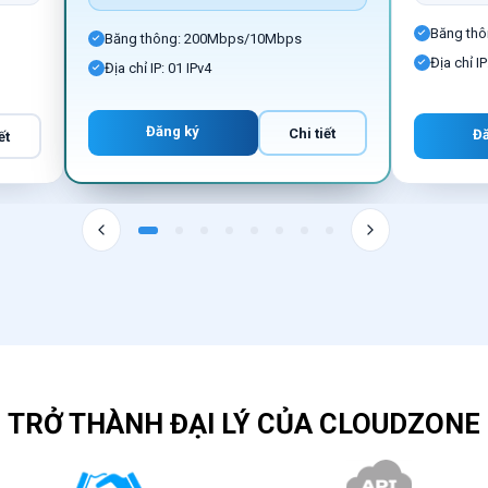
Băng th
Băng thông: 200Mbps/10Mbps
Địa chỉ IP
Địa chỉ IP: 01 IPv4
Đăng ký
Chi tiết
Đ
ết
TRỞ THÀNH ĐẠI LÝ CỦA CLOUDZONE