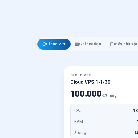
Cloud VPS
Colocation
Máy chủ vật 
CLOUD VPS
Cloud VPS 1-1-30
100.000
đ/tháng
CPU
1 
RAM
Storage
3