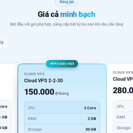
Bảng giá
Giá cả
minh bạch
Bắt đầu với gói phù hợp, nâng cấp bất kỳ lúc nào khi nhu cầu tăng
lý
Phổ biến nhất
CLOUD VP
CLOUD VPS
Cloud VP
Cloud VPS 2-2-30
280.
150.000
đ/tháng
Core
CPU
CPU
2 Core
1 GB
RAM
RAM
2 GB
0 GB
Storage
Storage
30 GB