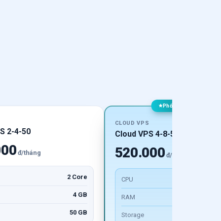
Phổ biến nhất
S
CLOUD VPS
S 2-4-50
Cloud VPS 4-8-50
000
520.000
đ/tháng
đ/tháng
2 Core
CPU
4
4 GB
RAM
50 GB
Storage
5