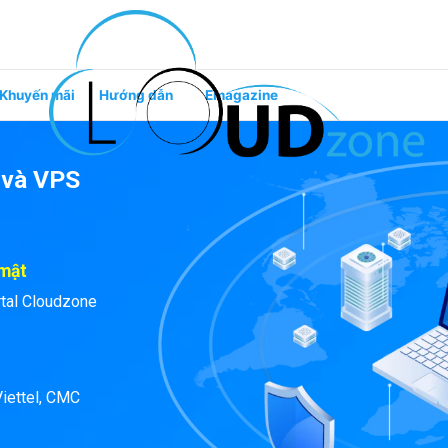
Khuyến mãi
Hướng dẫn
Emagazine
 và VPS
 mật
rtal Cloudzone
iettel, CMC