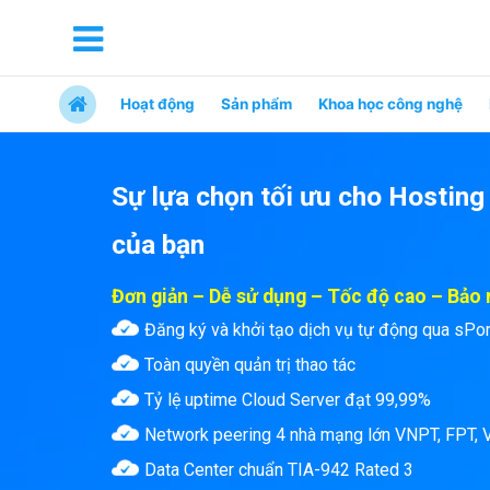
Hoạt động
Sản phẩm
Khoa học công nghệ
Sự lựa chọn tối ưu cho Hosting
của bạn
Đơn giản – Dễ sử dụng – Tốc độ cao – Bảo
Đăng ký và khởi tạo dịch vụ tự động qua sPo
Toàn quyền quản trị thao tác
Tỷ lệ uptime Cloud Server đạt 99,99%
Network peering 4 nhà mạng lớn VNPT, FPT, V
Data Center chuẩn TIA-942 Rated 3