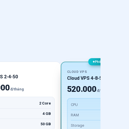
Phổ biến nhất
S
CLOUD VPS
S 2-4-50
Cloud VPS 4-8-50
000
520.000
đ/tháng
đ/tháng
2 Core
CPU
4
4 GB
RAM
50 GB
Storage
5