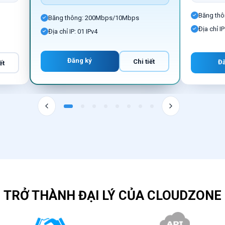
Băng th
Băng thông: 200Mbps/10Mbps
Địa chỉ IP
Địa chỉ IP: 01 IPv4
Đăng ký
Chi tiết
Đ
ết
TRỞ THÀNH ĐẠI LÝ CỦA CLOUDZONE