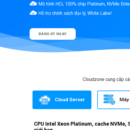
Mô hình HCI, 100% chip Platinum, NVMe Ente
Hỗ trợ chính sách đại lý, White Label
ĐĂNG KÝ NGAY
Cloudzone cung cấp các
Cloud Server
Máy 
CPU Intel Xeon Platinum, cache NVMe, S
giới hạn