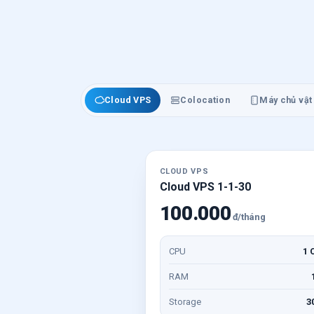
Cloud VPS
Colocation
Máy chủ vật 
CLOUD VPS
Cloud VPS 1-1-30
100.000
đ/tháng
CPU
1 
RAM
Storage
3