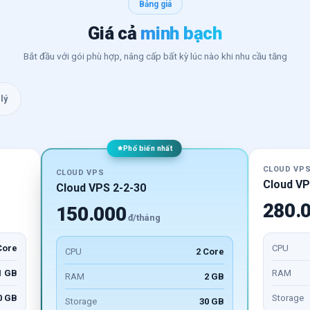
Bảng giá
Giá cả
minh bạch
Bắt đầu với gói phù hợp, nâng cấp bất kỳ lúc nào khi nhu cầu tăng
lý
Phổ biến nhất
CLOUD VP
CLOUD VPS
Cloud VP
Cloud VPS 2-2-30
280.
150.000
đ/tháng
Core
CPU
CPU
2 Core
1 GB
RAM
RAM
2 GB
0 GB
Storage
Storage
30 GB