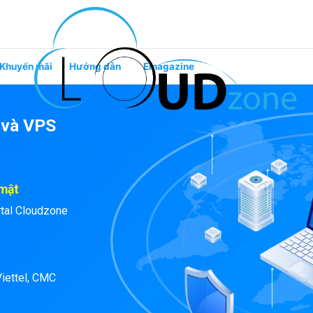
Khuyến mãi
Hướng dẫn
Emagazine
 và VPS
 mật
rtal Cloudzone
iettel, CMC