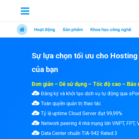
Hoạt động
Sản phẩm
Khoa học công nghệ
Sự lựa chọn tối ưu cho Hosting
của bạn
Đơn giản – Dễ sử dụng – Tốc độ cao – Bảo
Đăng ký và khởi tạo dịch vụ tự động qua sPo
Toàn quyền quản trị thao tác
Tỷ lệ uptime Cloud Server đạt 99,99%
Network peering 4 nhà mạng lớn VNPT, FPT, V
Data Center chuẩn TIA-942 Rated 3