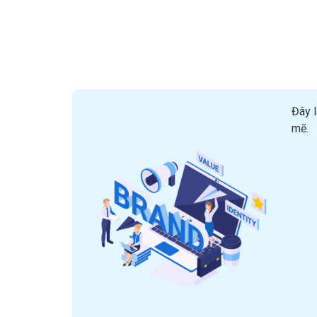
Đây l
mẽ.