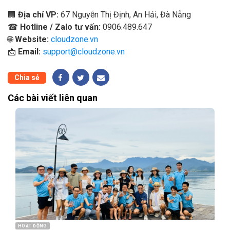
🏢
Địa chỉ VP:
67 Nguyễn Thị Định, An Hải, Đà Nẵng
☎
Hotline / Zalo tư vấn:
0906.489.647
🌐
Website:
cloudzone.vn
📩
Email:
support@cloudzone.vn
Chia sẻ
Các bài viết liên quan
HOẠT ĐỘNG