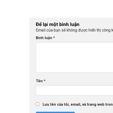
kỳ tại khu nghỉ dưỡng Vedana Lagoon (Huế). Bên
đầm phá Tam Giang, mọi người gắn kết qua các
hoạt động chung và cùng mừng sinh nhật các t
viên trong công ty.
Để lại một bình luận
Email của bạn sẽ không được hiển thị công k
Bình luận
*
Tên
*
Lưu tên của tôi, email, và trang web tron