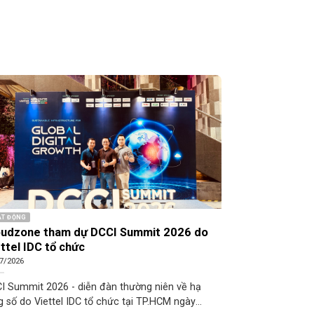
T ĐỘNG
HOẠT ĐỘNG
oudzone tham dự DCCI Summit 2026 do
Cloudzone pe
ttel IDC tổ chức
lớn Việt Nam
7/2026
25/05/2026
I Summit 2026 - diễn đàn thường niên về hạ
Cloudzone chính
g số do Viettel IDC tổ chức tại TP.HCM ngày
FPT, Viettel, C