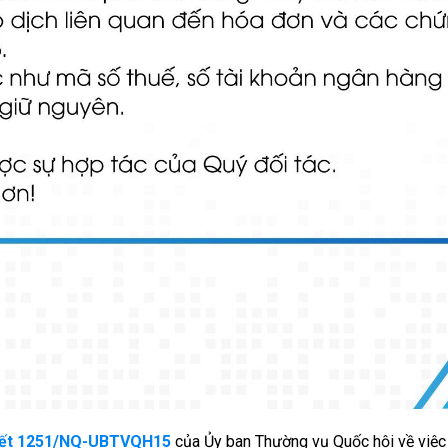
yết 1251/NQ-UBTVQH15
của Ủy ban Thường vụ Quốc hội về việc 