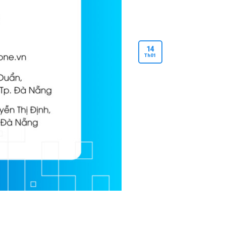
14
Th
01