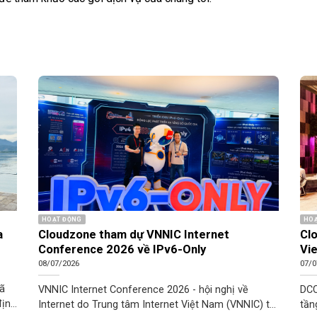
HOẠT ĐỘNG
HOẠ
a
Cloudzone tham dự VNNIC Internet
Cl
Conference 2026 về IPv6-Only
Vie
08/07/2026
07/0
đã
VNNIC Internet Conference 2026 - hội nghị về
DCC
định
Internet do Trung tâm Internet Việt Nam (VNNIC) tổ
tần