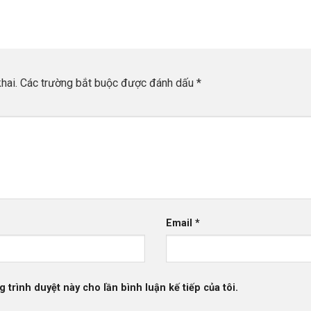
chức tại TP.HCM ngày 19/6/2026 - quy tụ hơn 400
16/
lãnh đạo, CEO và chuyên gia quanh chủ đề "Triển
chủ
hành
khai IPv6-Only - Động lực phát triển hạ tầng số quốc
Chí
gia". Đại diện Cloudzone đã có mặt để cập nhật lộ
đã 
trình IPv6-Only và kết nối cùng cộng đồng Internet
nối
Việt Nam.
hai.
Các trường bắt buộc được đánh dấu
*
Email
*
g trình duyệt này cho lần bình luận kế tiếp của tôi.