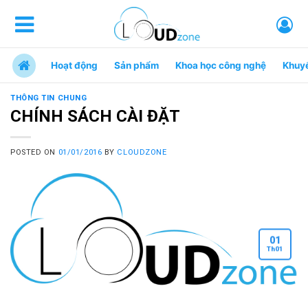
Hoạt động
Sản phẩm
Khoa học công nghệ
Khuy
THÔNG TIN CHUNG
CHÍNH SÁCH CÀI ĐẶT
POSTED ON
01/01/2016
BY
CLOUDZONE
01
Th
01