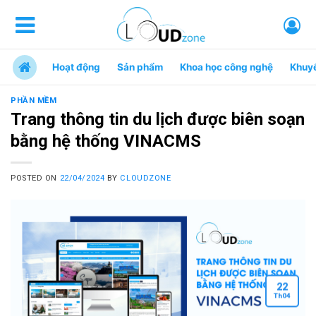
Hoạt động
Sản phẩm
Khoa học công nghệ
Khuy
PHẦN MỀM
Trang thông tin du lịch được biên soạn
bằng hệ thống VINACMS
POSTED ON
22/04/2024
BY
CLOUDZONE
22
Th
04