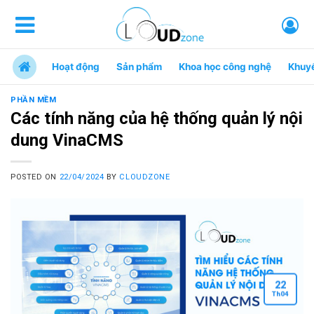
Hoạt động
Sản phẩm
Khoa học công nghệ
Khuy
PHẦN MỀM
Các tính năng của hệ thống quản lý nội
dung VinaCMS
POSTED ON
22/04/2024
BY
CLOUDZONE
22
Th
04