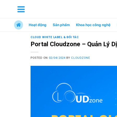
Hoạt động
Sản phẩm
Khoa học công nghệ
CLOUD WHITE LABEL & ĐỐI TÁC
Portal Cloudzone – Quản Lý D
POSTED ON
02/04/2024
BY
CLOUDZONE