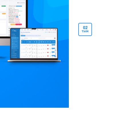
02
Th
04