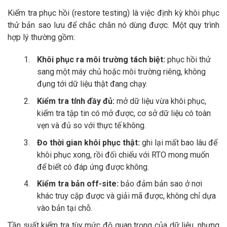
Kiểm tra phục hồi (restore testing) là việc định kỳ khôi phục
thử bản sao lưu để chắc chắn nó dùng được. Một quy trình
hợp lý thường gồm:
Khôi phục ra môi trường tách biệt:
phục hồi thử
sang một máy chủ hoặc môi trường riêng, không
đụng tới dữ liệu thật đang chạy.
Kiểm tra tính đầy đủ:
mở dữ liệu vừa khôi phục,
kiểm tra tập tin có mở được, cơ sở dữ liệu có toàn
vẹn và đủ so với thực tế không.
Đo thời gian khôi phục thật:
ghi lại mất bao lâu để
khôi phục xong, rồi đối chiếu với RTO mong muốn
để biết có đáp ứng được không.
Kiểm tra bản off-site:
bảo đảm bản sao ở nơi
khác truy cập được và giải mã được, không chỉ dựa
vào bản tại chỗ.
Tần suất kiểm tra tùy mức độ quan trọng của dữ liệu, nhưng