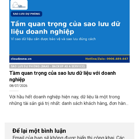
SAO LƯU DỰ PHÒNG (BAAS - BACKUP AS A SERVICE)
Tầm quan trọng của sao lưu dữ liệu với doanh
nghiệp
08/07/2026
Với hầu hết doanh nghiệp hiện nay, dữ liệu là một trong
những tài sản giá trị nhất: danh sách khách hàng, đơn hàng,
hợp đồng, sổ sách kế toán, mã nguồn, tài liệu vận hành.
Toàn bộ hoạt động kinh doanh gần như phụ thuộc vào việc
dữ liệu luôn sẵn sàng và chính xác. Thế nhưng nhiều doanh
nghiệp chỉ nhận ra tầm quan trọng của sao lưu sau khi đã
Để lại một bình luận
mất dữ liệu - lúc mọi thứ trở nên quá muộn. Bài viết này giải
Email của bạn sẽ không được hiển thị công khai.
Các