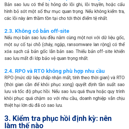
Bản sao lưu có thể bị hỏng do lỗi ghi, lỗi truyền, hoặc cấu
hình bỏ sót một số thư mục quan trọng. Nếu không kiểm tra,
các lỗi này âm thầm tồn tại cho tới thời điểm tệ nhất.
2.3. Không có bản off-site
Nếu mọi bản sao lưu đều nằm cùng một nơi với dữ liệu gốc,
một sự cố tại chỗ (cháy, ngập, ransomware lan rộng) có thể
xóa sạch cả bản gốc lẫn bản sao. Thiếu bản off-site khiến
sao lưu mất đi lớp bảo vệ quan trọng nhất.
2.4. RPO và RTO không phù hợp nhu cầu
RPO (mức dữ liệu chấp nhận mất, tính theo thời gian) và RTO
(thời gian cần để khôi phục xong) quyết định tần suất sao
lưu và tốc độ phục hồi. Nếu sao lưu quá thưa hoặc quy trình
khôi phục quá chậm so với nhu cầu, doanh nghiệp vẫn chịu
thiệt hại lớn dù đã có sao lưu.
3. Kiểm tra phục hồi định kỳ: nên
làm thế nào