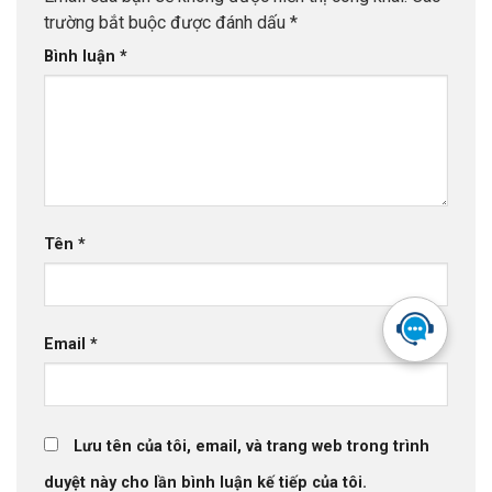
thích vì sao sao lưu dữ liệu lại quan trọng đến vậy: những
trường bắt buộc được đánh dấu
*
nguyên nhân phổ biến khiến doanh nghiệp mất dữ liệu, cái
Bình luận
*
giá thật sự phải trả, và vai trò của sao lưu như một tấm lưới
an toàn cho hoạt động kinh doanh.
Tên
*
Email
*
Lưu tên của tôi, email, và trang web trong trình
duyệt này cho lần bình luận kế tiếp của tôi.