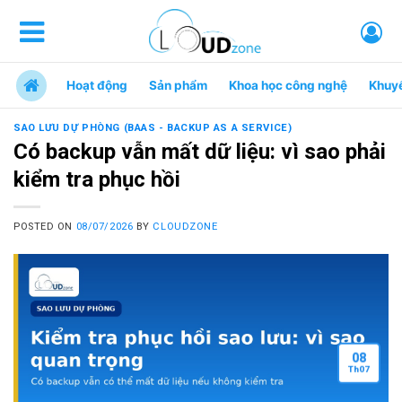
Hoạt động
Sản phẩm
Khoa học công nghệ
Khuy
SAO LƯU DỰ PHÒNG (BAAS - BACKUP AS A SERVICE)
Có backup vẫn mất dữ liệu: vì sao phải
kiểm tra phục hồi
POSTED ON
08/07/2026
BY
CLOUDZONE
08
Th
07