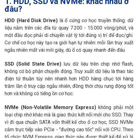
1. HDD, SSD và NVMe: khác nhau ở
đâu?
HDD (Hard Disk Drive)
là ổ cứng cơ học truyền thống: dữ
liệu nằm trên các đĩa từ quay 7.200 - 15.000 vòng/phút, và
một đầu đọc phải di chuyển vật lý tới đúng vị trí để đọc/ghi.
Cơ chế cơ học này tạo ra giới hạn tự nhiên: mỗi lần truy xuất
ngẫu nhiên mất vài mili giây, dù ổ có quay nhanh đến đâu.
SSD (Solid State Drive)
lưu dữ liệu trên chip nhớ flash,
không có bộ phận chuyển động. Truy xuất dữ liệu là thao tác
điện tử thuần túy nên nhanh hơn HDD hàng chục tới hàng
trăm lần ở truy cập ngẫu nhiên, đồng thời chịu rung động tốt
hơn và không có tiếng ồn cơ học.
NVMe (Non-Volatile Memory Express)
không phải một
loại chip nhớ khác mà là giao thức kết nối mới cho SSD. Thay
vì đi qua chuẩn SATA vốn thiết kế cho ổ cơ học, SSD NVMe
cắm trực tiếp vào PCIe - "đường cao tốc" nối với CPU. Theo
tổ chức NVM Express, giao thức này được thiết kế để xử lý