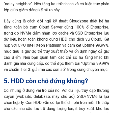
"noisy neighbor". Nền tảng lưu trữ nhanh và có kiến trúc phân
lớp giúp giảm đáng kể rủi ro này.
Đây cũng là cách đội ngũ kỹ thuật Cloudzone thiết kế hạ
tầng: toàn bộ cụm Cloud Server dùng 100% ổ Enterprise,
trong đó NVMe đảm nhận lớp cache và SSD Enterprise lưu
dữ liệu, hoàn toàn không dùng HDD cho dịch vụ Cloud. Kết
hợp với CPU Intel Xeon Platinum và cam kết uptime 99,99%,
mục tiêu là giữ độ trễ truy xuất thấp và ổn định ngay cả giờ
cao điểm. Nếu bạn quan tâm các chỉ số hạ tầng khác khi
đánh giá nhà cung cấp, có thể đọc thêm bài "Uptime 99,99%
và chuẩn Tier 3: giải mã các con số" trong cùng chuyên mục.
5. HDD còn chỗ đứng không?
Có, nhưng ở đúng vai trò của nó. Với dữ liệu truy cập thường
xuyên (website, database, máy chủ ảo), SSD/NVMe là lựa
chọn hợp lý. Còn HDD vẫn có lợi thế chi phí trên mỗi TB thấp
cho các nhu cầu lưu trữ dung lượng lớn, ít truy xuất: kho lưu