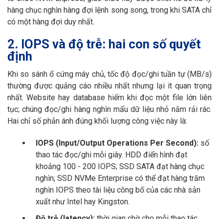
hàng chục nghìn hàng đợi lệnh song song, trong khi SATA chỉ
có một hàng đợi duy nhất.
2. IOPS và độ trễ: hai con số quyết
định
Khi so sánh ổ cứng máy chủ, tốc độ đọc/ghi tuần tự (MB/s)
thường được quảng cáo nhiều nhất nhưng lại ít quan trọng
nhất. Website hay database hiếm khi đọc một file lớn liên
tục; chúng đọc/ghi hàng nghìn mẩu dữ liệu nhỏ nằm rải rác.
Hai chỉ số phản ánh đúng khối lượng công việc này là:
IOPS (Input/Output Operations Per Second):
số
thao tác đọc/ghi mỗi giây. HDD điển hình đạt
khoảng 100 - 200 IOPS; SSD SATA đạt hàng chục
nghìn; SSD NVMe Enterprise có thể đạt hàng trăm
nghìn IOPS theo tài liệu công bố của các nhà sản
xuất như Intel hay Kingston.
Độ trễ (latency):
thời gian chờ cho mỗi thao tác.