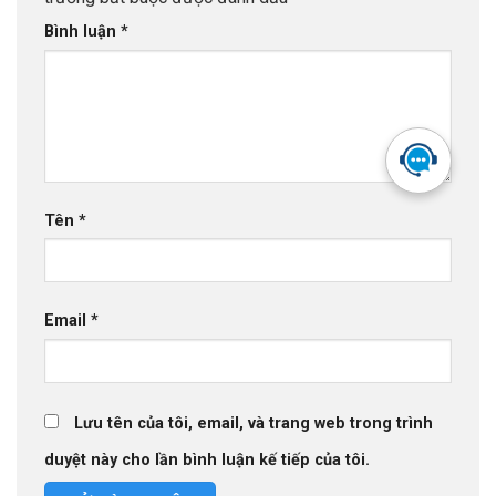
tầng hạ tầng. Hiểu cơ chế này giúp doanh nghiệp đánh giá
Bình luận
*
đúng mức độ bảo vệ mình cần và không bị động khi sự cố
xảy ra.
Tên
*
Email
*
Lưu tên của tôi, email, và trang web trong trình
duyệt này cho lần bình luận kế tiếp của tôi.