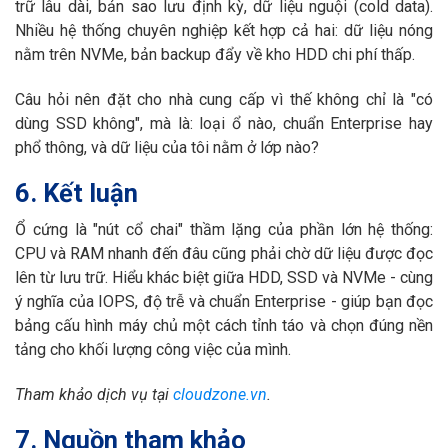
trữ lâu dài, bản sao lưu định kỳ, dữ liệu nguội (cold data).
Nhiều hệ thống chuyên nghiệp kết hợp cả hai: dữ liệu nóng
nằm trên NVMe, bản backup đẩy về kho HDD chi phí thấp.
Câu hỏi nên đặt cho nhà cung cấp vì thế không chỉ là "có
dùng SSD không", mà là: loại ổ nào, chuẩn Enterprise hay
phổ thông, và dữ liệu của tôi nằm ở lớp nào?
6. Kết luận
Ổ cứng là "nút cổ chai" thầm lặng của phần lớn hệ thống:
CPU và RAM nhanh đến đâu cũng phải chờ dữ liệu được đọc
lên từ lưu trữ. Hiểu khác biệt giữa HDD, SSD và NVMe - cùng
ý nghĩa của IOPS, độ trễ và chuẩn Enterprise - giúp bạn đọc
bảng cấu hình máy chủ một cách tỉnh táo và chọn đúng nền
tảng cho khối lượng công việc của mình.
Tham khảo dịch vụ tại
cloudzone.vn
.
7. Nguồn tham khảo