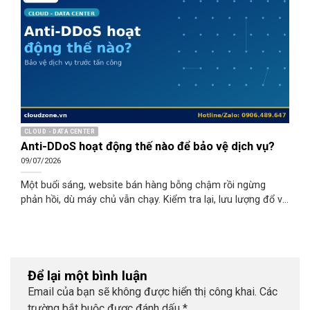
CLOUD - DATA CENTER
Anti-DDoS hoạt động thế nào để bảo vệ dịch vụ?
09/07/2026
Một buổi sáng, website bán hàng bỗng chậm rồi ngừng
phản hồi, dù máy chủ vẫn chạy. Kiểm tra lại, lưu lượng đổ về
tăng vọt gấp hàng chục lần bình thường, phần lớn là yêu
cầu rác từ khắp nơi. Đó là dấu hiệu điển hình của một cuộc
tấn công từ chối dịch vụ phân tán (DDoS): làm nghẽn hệ
thống bằng lượng truy cập giả khổng lồ để dịch vụ không
còn phục vụ được người dùng thật. Bài viết giải thích Anti-
Để lại một bình luận
DDoS hoạt động thế nào để bảo vệ dịch vụ: từ cách phát
Email của bạn sẽ không được hiển thị công khai.
Các
hiện bất thường, lọc lưu lượng độc hại, đến các lớp chặn ở
trường bắt buộc được đánh dấu
*