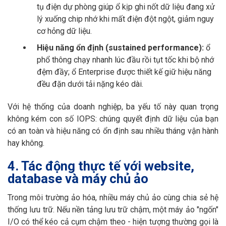
tụ điện dự phòng giúp ổ kịp ghi nốt dữ liệu đang xử
lý xuống chip nhớ khi mất điện đột ngột, giảm nguy
cơ hỏng dữ liệu.
Hiệu năng ổn định (sustained performance):
ổ
phổ thông chạy nhanh lúc đầu rồi tụt tốc khi bộ nhớ
đệm đầy; ổ Enterprise được thiết kế giữ hiệu năng
đều đặn dưới tải nặng kéo dài.
Với hệ thống của doanh nghiệp, ba yếu tố này quan trọng
không kém con số IOPS: chúng quyết định dữ liệu của bạn
có an toàn và hiệu năng có ổn định sau nhiều tháng vận hành
hay không.
4. Tác động thực tế với website,
database và máy chủ ảo
Trong môi trường ảo hóa, nhiều máy chủ ảo cùng chia sẻ hệ
thống lưu trữ. Nếu nền tảng lưu trữ chậm, một máy ảo "ngốn"
I/O có thể kéo cả cụm chậm theo - hiện tượng thường gọi là