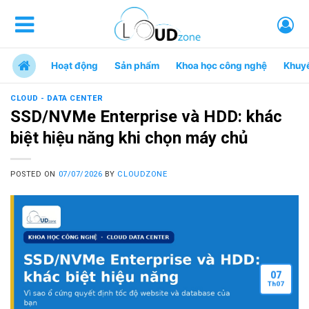
Hoạt động
Sản phẩm
Khoa học công nghệ
Khuy
CLOUD - DATA CENTER
SSD/NVMe Enterprise và HDD: khác
biệt hiệu năng khi chọn máy chủ
POSTED ON
07/07/2026
BY
CLOUDZONE
07
Th
07