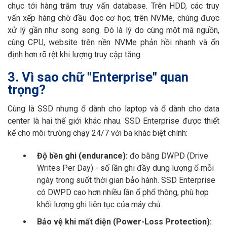
chục tới hàng trăm truy vấn database. Trên HDD, các truy
vấn xếp hàng chờ đầu đọc cơ học; trên NVMe, chúng được
xử lý gần như song song. Đó là lý do cùng một mã nguồn,
cùng CPU, website trên nền NVMe phản hồi nhanh và ổn
định hơn rõ rệt khi lượng truy cập tăng.
3. Vì sao chữ "Enterprise" quan
trọng?
Cùng là SSD nhưng ổ dành cho laptop và ổ dành cho data
center là hai thế giới khác nhau. SSD Enterprise được thiết
kế cho môi trường chạy 24/7 với ba khác biệt chính:
Độ bền ghi (endurance):
đo bằng DWPD (Drive
Writes Per Day) - số lần ghi đầy dung lượng ổ mỗi
ngày trong suốt thời gian bảo hành. SSD Enterprise
có DWPD cao hơn nhiều lần ổ phổ thông, phù hợp
khối lượng ghi liên tục của máy chủ.
Bảo vệ khi mất điện (Power-Loss Protection):