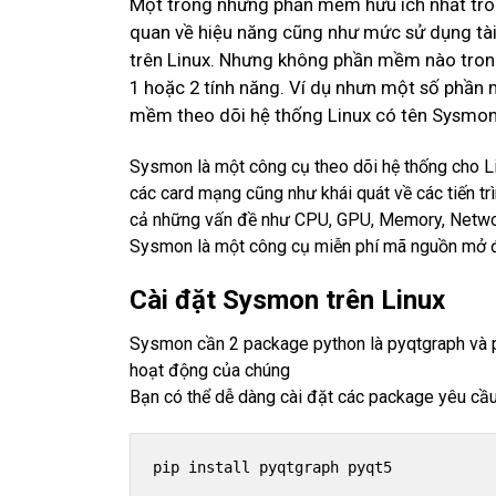
Một trong những phần mềm hữu ích nhất tro
quan về hiệu năng cũng như mức sử dụng tài
trên Linux. Nhưng không phần mềm nào trong
1 hoặc 2 tính năng. Ví dụ nhưn một số phần
mềm theo dõi hệ thống Linux có tên Sysmo
Sysmon là một công cụ theo dõi hệ thống cho L
các card mạng cũng như khái quát về các tiến t
cả những vấn đề như CPU, GPU, Memory, Network 
Sysmon là một công cụ miễn phí mã nguồn mở đư
Cài đặt Sysmon trên Linux
Sysmon cần 2 package python là pyqtgraph và p
hoạt động của chúng
Bạn có thể dễ dàng cài đặt các package yêu cầ
pip install pyqtgraph pyqt5