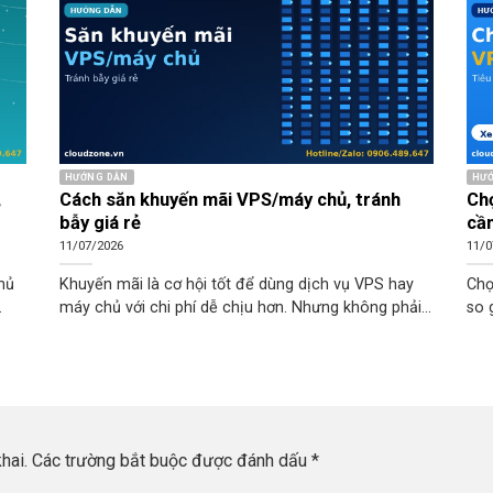
HƯỚNG DẪN
HƯ
,
Cách săn khuyến mãi VPS/máy chủ, tránh
Chọ
bẫy giá rẻ
cần
11/07/2026
11/0
chủ
Khuyến mãi là cơ hội tốt để dùng dịch vụ VPS hay
Chọ
máy chủ với chi phí dễ chịu hơn. Nhưng không phải
so 
 ưu
ưu đãi nào cũng có lợi thật: một số chương trình
chậ
ghẽn
giảm mạnh năm đầu rồi tăng vọt khi gia hạn, hoặc
nhi
m
đi kèm hạ tầng và hỗ trợ bị cắt giảm. Biết cách đọc
nhà
ụ
ưu đãi giúp bạn tiết kiệm thật, thay vì tiết kiệm trước
hệ 
 chi
mắt mà tốn về sau. Bài viết hướng dẫn cách tận
viế
thuê
dụng khuyến mãi hợp lý và nhận biết các dấu hiệu
khi
hai.
Các trường bắt buộc được đánh dấu
*
bẫy giá rẻ ảnh hưởng chất lượng dịch vụ.
giá