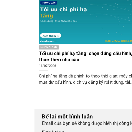
HƯỚNG DẪN
Tối ưu chi phí hạ tầng: chọn đúng cấu hình
thuê theo nhu cầu
11/07/2026
Chi phí hạ tầng dễ phình to theo thời gian: máy 
mua dư cấu hình, dịch vụ đăng ký rồi ít dùng, tài
nguyên cấp phát nhưng không khai thác hết. Tối
chi phí không có nghĩa là cắt giảm bừa để rồi n
hệ thống, mà là chi đúng chỗ, đúng nhu cầu. Là
tốt việc này giúp bạn tiết kiệm mà vẫn giữ dịch v
chạy ổn định. Bài viết tổng hợp các hướng tối ưu
Để lại một bình luận
phí hạ tầng thực tế, từ chọn đúng cấu hình đến 
Email của bạn sẽ không được hiển thị công k
theo nhu cầu và rà soát định kỳ.