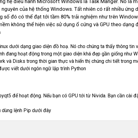
ng hệ điều hành Microsoft Windows là Task Mânger. Nó là m
 nguyên của hệ thống Windows. Tất nhiên có rất nhiều ứng d
 số đó có thể đạt tới tầm 80% trải nghiệm như trên Window
 mềm không thể hiện việc sử dụng ổ cứng và GPU theo dạng đ
n
inux dưới dạng giao diện đồ hoạ. Nó cho chúng ta thấy thông t
rình đang hoạt động trong một giao diện khá đẹp gần giống như 
và Disks trong thời gian thực và hiển thị chúng chi tiết trong m
ợc viết dưới ngôn ngữ lập trình Python
yqt5 để hoạt động. Nếu bạn có GPU tới từ Nivida. Bạn cần cài đặ
u dùng lệnh Pip dưới đây