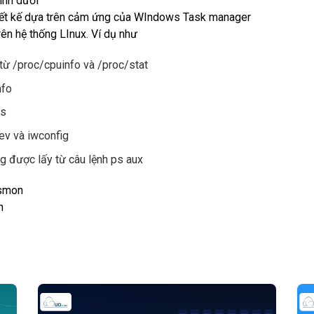
ình dưới
iết kế dựa trên cảm ứng của WIndows Task manager
ên hệ thống LInux. Ví dụ như
từ /proc/cpuinfo và /proc/stat
nfo
ts
ev và iwconfig
g được lấy từ câu lệnh ps aux
ysmon
n