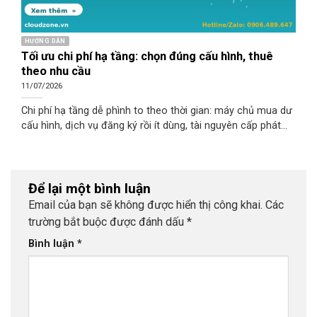
HƯỚNG DẪN
Tối ưu chi phí hạ tầng: chọn đúng cấu hình, thuê
theo nhu cầu
11/07/2026
Chi phí hạ tầng dễ phình to theo thời gian: máy chủ mua dư
cấu hình, dịch vụ đăng ký rồi ít dùng, tài nguyên cấp phát
nhưng không khai thác hết. Tối ưu chi phí không có nghĩa là
cắt giảm bừa để rồi nghẽn hệ thống, mà là chi đúng chỗ,
đúng nhu cầu. Làm tốt việc này giúp bạn tiết kiệm mà vẫn
giữ dịch vụ chạy ổn định. Bài viết tổng hợp các hướng tối ưu
Để lại một bình luận
chi phí hạ tầng thực tế, từ chọn đúng cấu hình đến thuê
Email của bạn sẽ không được hiển thị công khai.
Các
theo nhu cầu và rà soát định kỳ.
trường bắt buộc được đánh dấu
*
Bình luận
*