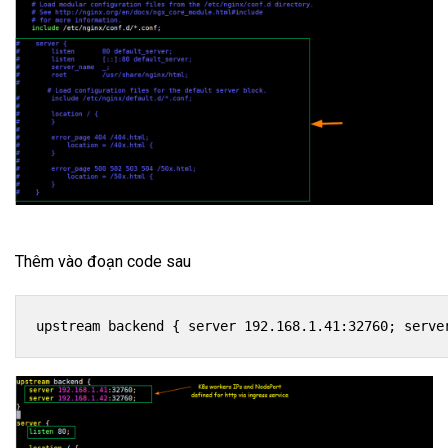
Thêm vào đoạn code sau
upstream backend { server 192.168.1.41:32760; serve