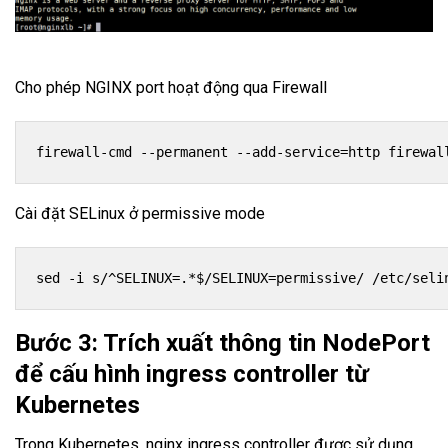
Cho phép NGINX port hoạt động qua Firewall
firewall-cmd --permanent --add-service=http firewal
Cài đặt SELinux ở permissive mode
sed -i s/^SELINUX=.*$/SELINUX=permissive/ /etc/seli
Bước 3: Trích xuất thông tin NodePort
để cấu hình ingress controller từ
Kubernetes
Trong Kubernetes, nginx ingress controller được sử dụng