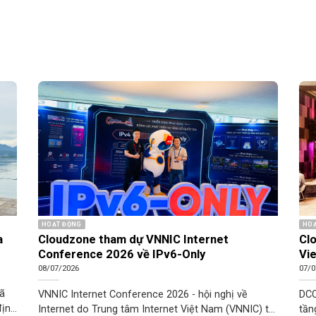
HOẠT ĐỘNG
HOẠ
a
Cloudzone tham dự VNNIC Internet
Cl
Conference 2026 về IPv6-Only
Vie
08/07/2026
07/0
đã
VNNIC Internet Conference 2026 - hội nghị về
DCC
định
Internet do Trung tâm Internet Việt Nam (VNNIC) tổ
tần