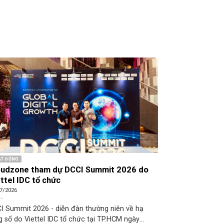
T ĐỘNG
HOẠT ĐỘNG
oudzone tham dự DCCI Summit 2026 do
Cloudzone pe
ttel IDC tổ chức
lớn Việt Nam
7/2026
25/05/2026
I Summit 2026 - diễn đàn thường niên về hạ
Cloudzone chính
g số do Viettel IDC tổ chức tại TP.HCM ngày
FPT, Viettel, C