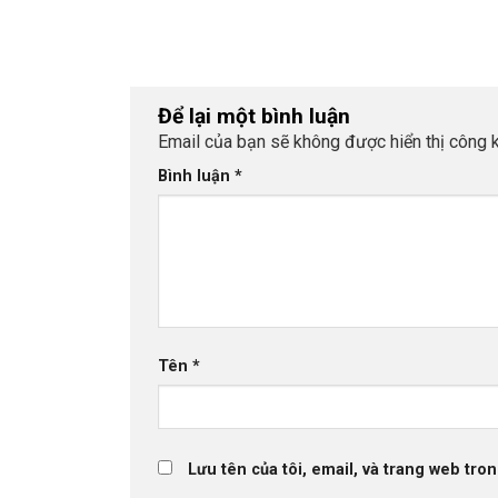
kỳ tại khu nghỉ dưỡng Vedana Lagoon (Huế). Bên
đầm phá Tam Giang, mọi người gắn kết qua các
hoạt động chung và cùng mừng sinh nhật các t
viên trong công ty.
Để lại một bình luận
Email của bạn sẽ không được hiển thị công k
Bình luận
*
Tên
*
Lưu tên của tôi, email, và trang web tron