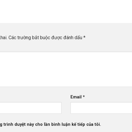
chức tại TP.HCM ngày 19/6/2026 - quy tụ hơn 400
16/
lãnh đạo, CEO và chuyên gia quanh chủ đề "Triển
chủ
hành
khai IPv6-Only - Động lực phát triển hạ tầng số quốc
Chí
gia". Đại diện Cloudzone đã có mặt để cập nhật lộ
đã 
trình IPv6-Only và kết nối cùng cộng đồng Internet
nối
Việt Nam.
hai.
Các trường bắt buộc được đánh dấu
*
Email
*
g trình duyệt này cho lần bình luận kế tiếp của tôi.